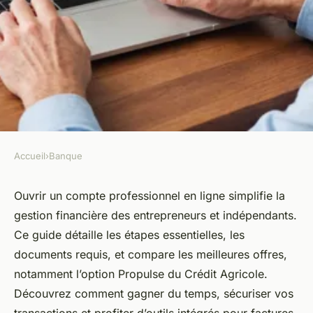
Accueil
›
Banque
BANQUE
Ouvrir un compte pro en ligne
Ouvrir un compte professionnel en ligne simplifie la
gestion financière des entrepreneurs et indépendants.
: guide pratique et astuces
Ce guide détaille les étapes essentielles, les
incontournables
documents requis, et compare les meilleures offres,
notamment l’option Propulse du Crédit Agricole.
Wassim
•
10 août 2025
•
6 min de lecture
Découvrez comment gagner du temps, sécuriser vos