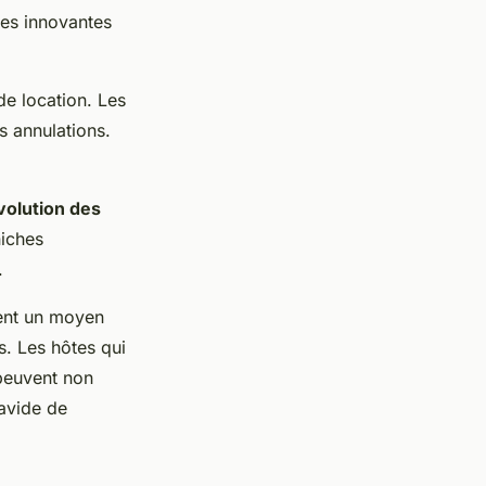
res innovantes
de location. Les
es annulations.
volution des
niches
.
ent un moyen
s. Les hôtes qui
 peuvent non
 avide de