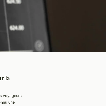
r la
es voyageurs
connu une