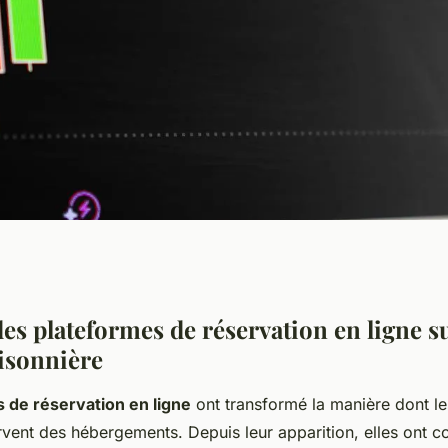
 : Comment les
es plateformes de réservation en ligne su
aisonnière
rvation en Ligne
 de réservation en ligne
ont transformé la manière dont l
ocation
rvent des hébergements. Depuis leur apparition, elles ont 