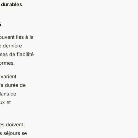
 durables
.
s
uvent liés à la
e dernière
es de fiabilité
formes.
 varient
 la durée de
dans ce
ux et
es doivent
es séjours se