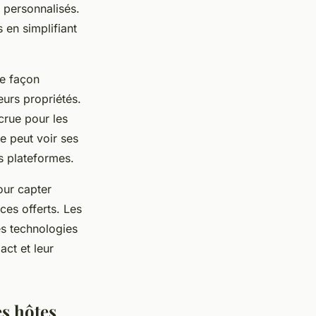
t personnalisés.
en simplifiant
de façon
leurs propriétés.
crue pour les
e peut voir ses
s plateformes.
our capter
ices offerts. Les
s technologies
ct et leur
es hôtes