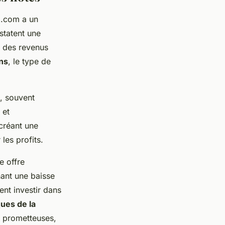
g.com a un
statent une
n des revenus
ns
, le type de
e, souvent
 et
créant une
les profits.
e offre
nant une baisse
nt investir dans
ques de la
e prometteuses,