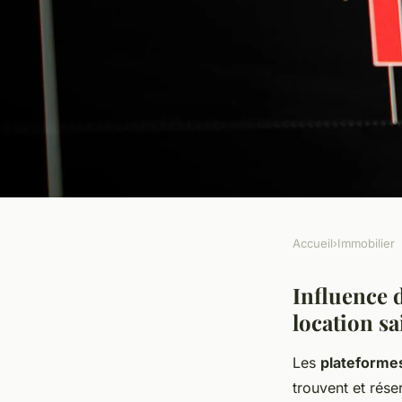
Accueil
›
Immobilier
IMMOBILIER
Impact et Influence
Influence d
location s
Plateformes de Rése
Les
plateformes
Révolutionnent la L
trouvent et rése