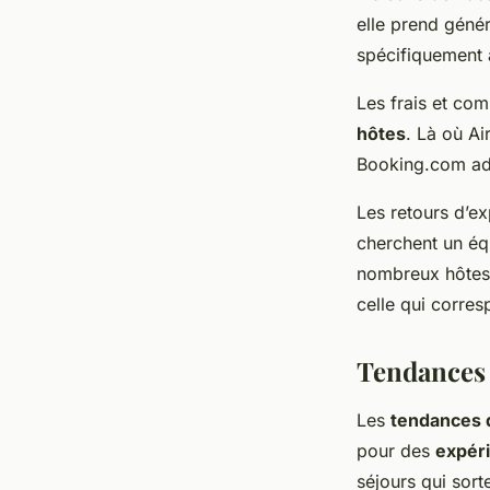
elle prend géné
spécifiquement 
Les frais et co
hôtes
. Là où A
Booking.com ado
Les retours d’e
cherchent un équ
nombreux hôtes,
celle qui corres
Tendances 
Les
tendances 
pour des
expér
séjours qui sor