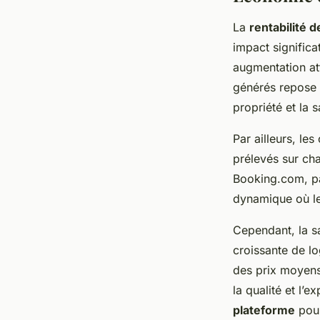
La
rentabilité d
impact significat
augmentation att
générés repose 
propriété et la s
Par ailleurs, le
prélevés sur cha
Booking.com, pa
dynamique où le
Cependant, la sa
croissante de l
des prix moyens
la qualité et l’e
plateforme
pour