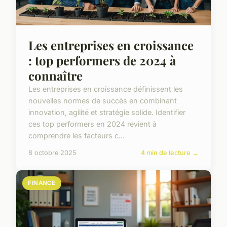
Les entreprises en croissance
: top performers de 2024 à
connaître
Les entreprises en croissance définissent les
nouvelles normes de succès en combinant
innovation, agilité et stratégie solide. Identifier
ces top performers en 2024 revient à
comprendre les facteurs c...
8 octobre 2025
4 min de lecture →
FINANCE